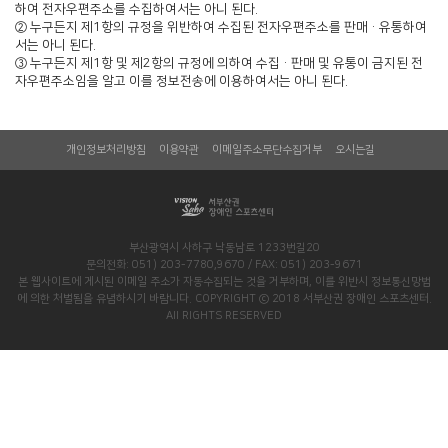
하여 전자우편주소를 수집하여서는 아니 된다.
② 누구든지 제1항의 규정을 위반하여 수집된 전자우편주소를 판매·유통하여
서는 아니 된다.
③ 누구든지 제1항 및 제2항의 규정에 의하여 수집·판매 및 유통이 금지된 전
자우편주소임을 알고 이를 정보전송에 이용하여서는 아니 된다.
개인정보처리방침
이용약관
이메일주소무단수집거부
오시는길
부산광역시 사하구 낙동남로 1233번길20
문의전화: 051) 203-7780,9670 / FAX: 051) 203-9671
본 웹사이트에 게시된 이메일 주소가 자동수집되는 것을 거부하며, 이를 위반시 정보통신망법
에 의한 처벌됨을 유념하시기 바람니다.
COPYRIGHT ⓒ 2018 서부산권 장애인 스포츠센터.
All RIGHTS RESERVED