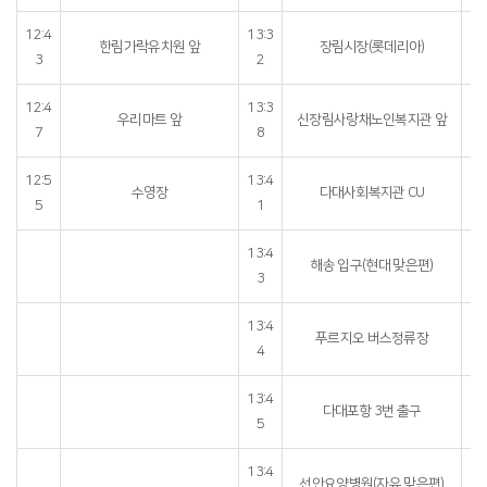
12:4
13:3
16
한림가락유치원 앞
장림시장(롯데리아)
3
2
12:4
13:3
16
우리마트 앞
신장림사랑채노인복지관 앞
7
8
12:5
13:4
16
수영장
다대사회복지관 CU
5
1
13:4
16
해송 입구(현대 맞은편)
3
13:4
16
푸르지오 버스정류장
4
13:4
16
다대포항 3번 출구
5
13:4
16
선안요양병원(자유 맞은편)