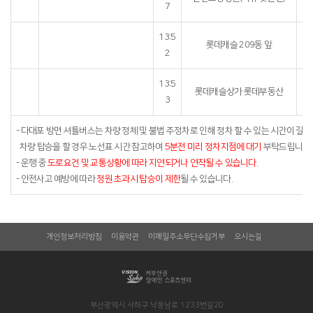
7
13:5
16
롯데캐슬 209동 앞
2
13:5
롯데캐슬상가 롯데부동산
3
- 다대포 방면 셔틀버스는 차량 정체 및 불법 주정차로 인해 정차 할 수 있는 시간이 길지
차량 탑승을 할 경우 노선표 시간 참고하여
5분전 미리 정차지점에 대기
부탁드립니다.
- 운행 중
도로요건 및 교통상황에 따라 지연되거나 연착될 수 있습니다.
- 안전사고 예방에 따라
정원 초과시 탑승이 제한
될 수 있습니다.
개인정보처리방침
이용약관
이메일주소무단수집거부
오시는길
부산광역시 사하구 낙동남로 1233번길20