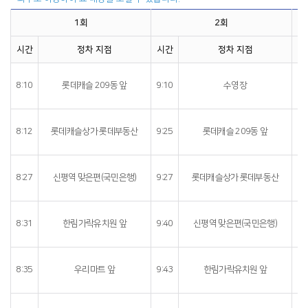
1회
2회
시간
정차 지점
시간
정차 지점
시
10
8:10
롯데캐슬 209동 앞
9:10
수영장
10
8:12
롯데캐슬상가 롯데부동산
9:25
롯데캐슬 209동 앞
10
8:27
신평역 맞은편(국민은행)
9:27
롯데캐슬상가 롯데부동산
10
8:31
한림가락유치원 앞
9:40
신평역 맞은편(국민은행)
10
8:35
우리마트 앞
9:43
한림가락유치원 앞