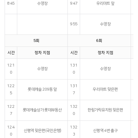
10
8:45
수영장
9:47
우리마트 앞
10
9:55
수영장
5회
6회
시간
정차 지점
시간
정차 지점
시
12:1
13:1
15
수영장
수영장
0
0
12:2
13:1
15
롯데캐슬 209동 앞
우리마트 맞은편
5
7
12:2
13:2
15
롯데캐슬상가 롯데부동산
한림가락유치원 맞은편
7
0
12:4
13:2
15
신평역 맞은편(국민은행)
신평역 4번 출구
0
3