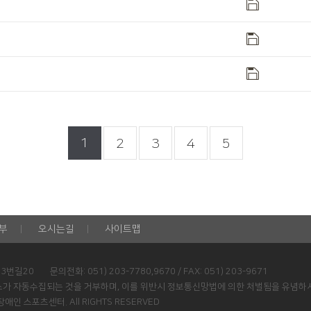
1
2
3
4
5
부
오시는길
사이트맵
33번길20
문의전화: 051) 203-7780,9670 / FAX: 051) 203-9671
소가 자동수집되는 것을 거부하며, 이를 위반시 정보통신망법에 의한 처벌됨을 유념하
장애인 스포츠센터. All RIGHTS RESERVED