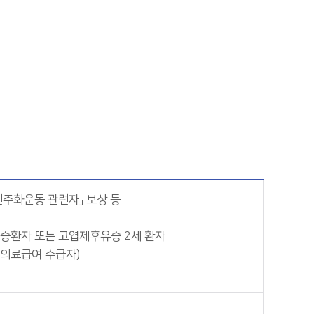
주민주화운동 관련자」 보상 등
유증환자 또는 고엽제후유증 2세 환자
·의료급여 수급자)