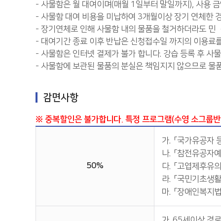
- 사물함은 월 대여이며(매월 1일부터 말일까지), 사용 
- 사물함 대여 비용을 미납하여 3개월이상 장기 연체한 
- 장기연체로 인해 사물함 내의 물품을 철거하더라도 민 
- 대여기간 종료 이후 반납은 신청접수일 까지의 이용료
- 사물함은 인터넷 결제가 불가 합니다. 강습 등록 후 사
- 사물함에 보관된 물품의 분실은 책임지지 않으므로 물
감면사항
※ 중복할인은 불가합니다. 특정 프로그램(수영 소그룹반
가.
「국가유공자 등
나.
「참전유공자예
50%
다.
「고엽제후유의
라.
「국민기초생활
마.
「장애인복지법
가. 65세이상 경