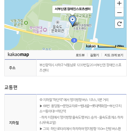
서부산권 장애인스포츠센터
250m
로드뷰
길찾기
지도 크게 보기
부산광역시 사하구 낙동남로 1233번길 20 서부산권 장애인 스포
주소
츠센터
교통편
◎ 지하철 “하단역” 에서 명지방향 버스 1코스, 5분 거리
▶ 68번 : 용당동↔문현교차로↔범내골↔롯데백화점↔부산구치
소↔동아대↔하단역
- 하차 지점에서 명지방향 을숙도행 버스 승차 - 을숙도휴게소 하차
지하철
(나무육교앞)
▶ 그외 : 하단 로타리에서 하차하여 명지방향 150m 전방 버스환