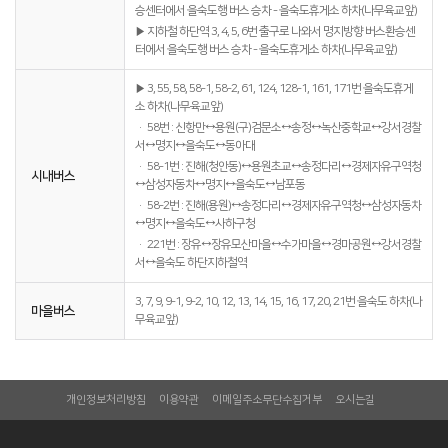
승센터에서 을숙도행 버스 승차 - 을숙도휴게소 하차(나무육교앞)
▶ 지하철 하단역 3, 4, 5, 6번 출구로 나와서 명지방향 버스환승센
터에서 을숙도행 버스 승차 - 을숙도휴게소 하차(나무육교앞)
▶ 3, 55, 58, 58-1, 58-2, 61, 124, 128-1, 161, 171번 을숙도휴게
소 하차(나무육교앞)
· 58번 : 신항만↔용원(구)검문소↔송정↔녹산중학교↔강서경찰
서↔명지↔을숙도↔동아대
· 58-1번 : 진해(청안동)↔용원초교↔송정다리↔경제자유구역청
시내버스
↔삼성자동차↔명지↔을숙도↔남포동
· 58-2번 : 진해(용원)↔송정다리↔경제자유구역청↔삼성자동차
↔명지↔을숙도↔사하구청
· 221번 : 장유↔장유모산마을↔수가마을↔경마공원↔강서경찰
서↔을숙도 하단지하철역
3, 7, 9, 9-1, 9-2, 10, 12, 13, 14, 15, 16, 17, 20, 21번 을숙도 하차(나
마을버스
무육교앞)
개인정보처리방침
이용약관
이메일주소무단수집거부
오시는길